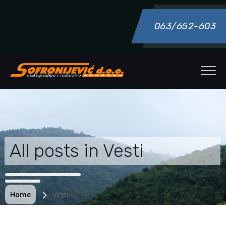
063/652-603
All posts in Vesti
Home
Vesti