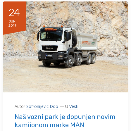
24
JUN
2019
Autor
Sofronijevic Doo
U
Vesti
Naš vozni park je dopunjen novim
kamiionom marke MAN