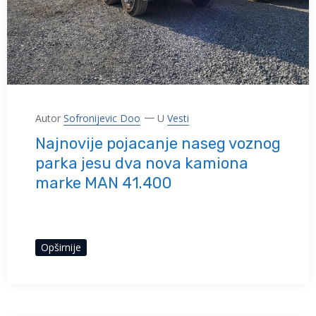
Autor
Sofronijevic Doo
U
Vesti
Najnovije pojacanje naseg voznog
parka jesu dva nova kamiona
marke MAN 41.400
Opširnije