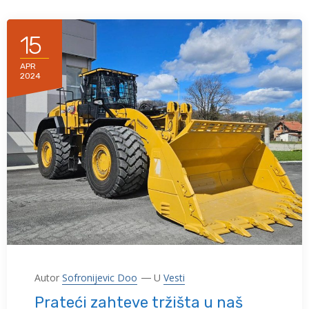
15
APR
2024
Autor
Sofronijevic Doo
U
Vesti
Prateći zahteve tržišta u naš