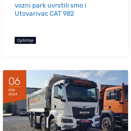
vozni park uvrstili smo i
Utovarivac CAT 982
Opširnije
06
FEB
2024